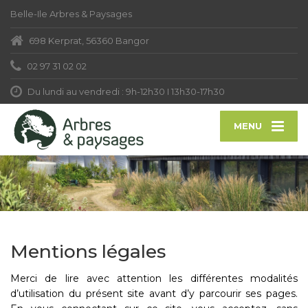
Belle-Ile Arbres & Paysages
698 Kerprat, 56360 Bangor
02 97 31 02 02
Du lundi au vendredi : 9h-12h30 I 13h30-17h30
MENU
Mentions légales
Merci de lire avec attention les différentes modalités
d’utilisation du présent site avant d’y parcourir ses pages.